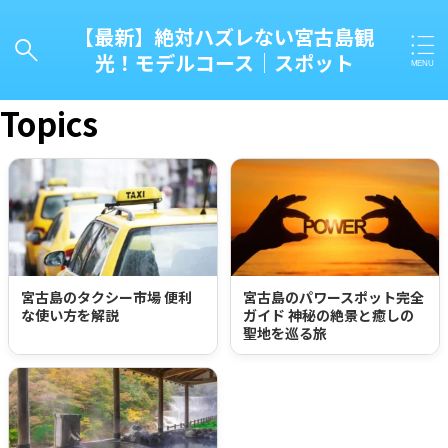
【最新】絶対ハズレない宮古島観
光！モデルコース｜スポット
キーワード
Topics
タグ一覧
宮古島のタクシー市場 便利
宮古島のパワースポット完全
な使い方を解説
ガイド 神秘の絶景と癒しの
カテゴリー一覧
聖地を巡る旅
新着情報