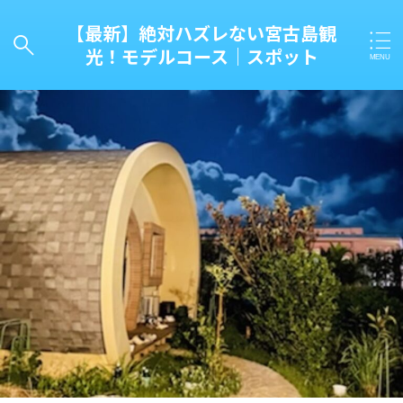
【最新】絶対ハズレない宮古島観
光！モデルコース｜スポット
キーワード
タグ一覧
カテゴリー一覧
新着情報