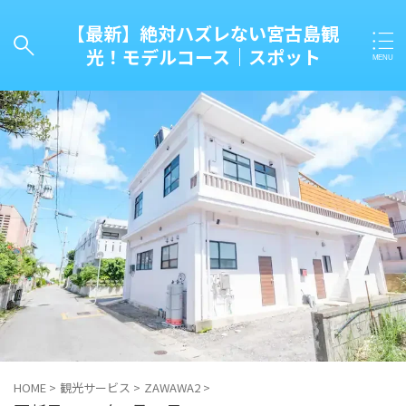
【最新】絶対ハズレない宮古島観
光！モデルコース｜スポット
キーワード
タグ一覧
カテゴリー一覧
HOME
>
観光サービス
>
ZAWAWA2
>
新着情報